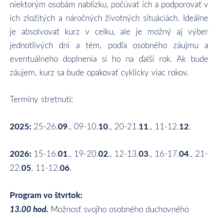
niektorým osobám nablízku, počúvať ich a podporovať v
ich zložitých a náročných životných situáciách. Ideálne
je absolvovať kurz v celku, ale je možný aj výber
jednotlivých dní a tém, podľa osobného záujmu a
eventuálneho doplnenia si ho na ďalší rok. Ak bude
záujem, kurz sa bude opakovať cyklicky viac rokov.
Termíny stretnutí:
2025:
09
10
11
12
25-26.
., 09-10.
., 20-21.
., 11-12.
.
2026:
01
02
03
04
15-16.
., 19-20.
., 12-13.
., 16-17.
., 21-
05
06
22.
, 11-12.
.
Program vo štvrtok:
13.00 hod.
Možnosť svojho osobného duchovného