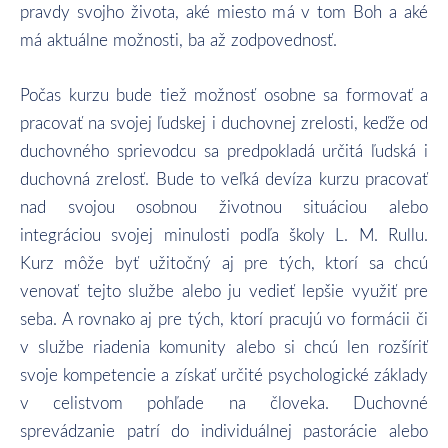
pravdy svojho života, aké miesto má v tom Boh a aké
má aktuálne možnosti, ba až zodpovednosť.
Počas kurzu bude tiež možnosť osobne sa formovať a
pracovať na svojej ľudskej i duchovnej zrelosti, keďže od
duchovného sprievodcu sa predpokladá určitá ľudská i
duchovná zrelosť. Bude to veľká devíza kurzu pracovať
nad svojou osobnou životnou situáciou alebo
integráciou svojej minulosti podľa školy L. M. Rullu.
Kurz môže byť užitočný aj pre tých, ktorí sa chcú
venovať tejto službe alebo ju vedieť lepšie využiť pre
seba. A rovnako aj pre tých, ktorí pracujú vo formácii či
v službe riadenia komunity alebo si chcú len rozšíriť
svoje kompetencie a získať určité psychologické základy
v celistvom pohľade na človeka. Duchovné
sprevádzanie patrí do individuálnej pastorácie alebo