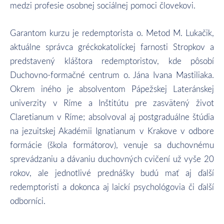
medzi profesie osobnej sociálnej pomoci človekovi.
Garantom kurzu je redemptorista o. Metod M. Lukačik,
aktuálne správca gréckokatolíckej farnosti Stropkov a
predstavený kláštora redemptoristov, kde pôsobí
Duchovno-formačné centrum o. Jána Ivana Mastiliaka.
Okrem iného je absolventom Pápežskej Lateránskej
univerzity v Ríme a Inštitútu pre zasvätený život
Claretianum v Ríme; absolvoval aj postgraduálne štúdia
na jezuitskej Akadémii Ignatianum v Krakove v odbore
formácie (škola formátorov), venuje sa duchovnému
sprevádzaniu a dávaniu duchovných cvičení už vyše 20
rokov, ale jednotlivé prednášky budú mať aj ďalší
redemptoristi a dokonca aj laickí psychológovia či ďalší
odborníci.