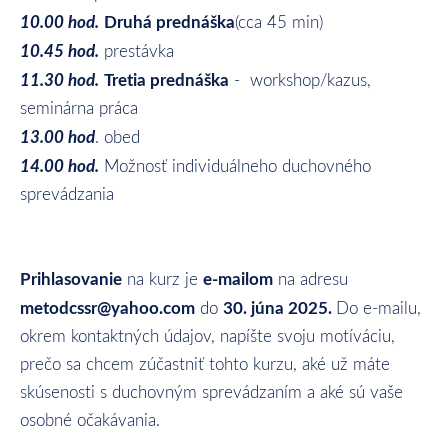
10.00 hod.
Druhá prednáška
(cca 45 min)
10.45 hod.
prestávka
11.30 hod.
Tretia prednáška
- workshop/kazus,
seminárna práca
13.00 hod
. obed
14.00 hod.
Možnosť individuálneho duchovného
sprevádzania
Prihlasovanie
e-mailom
na kurz je
na adresu
metodcssr@yahoo.com
30. júna 2025.
do
Do e-mailu,
okrem kontaktných údajov, napíšte svoju motíváciu,
prečo sa chcem zúčastniť tohto kurzu, aké už máte
skúsenosti s duchovným sprevádzaním a aké sú vaše
osobné očakávania.