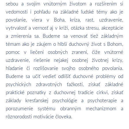
sebou a svojím vnútorným životom a rozšírením si
vedomostí i pohľadu na základné ľudské témy ako je
povolanie, viera v Boha, kríza, rast, uzdravenie,
vytrvalosť a vernosť aj v kríži, otázka stresu, akceptácie
a zmierenia sa. Budeme sa venovať tiež základným
témam ako je záujem o hlbší duchovný život s Bohom,
pomoc v liečení osobných zranení, čiže vnútorné
uzdravenie, riešenie nejakej osobnej životnej krízy,
hľadanie či rozlišovanie svojho osobného povolania.
Budeme sa učiť vedieť odlíšiť duchovné problémy od
psychických zdravotných ťažkostí, získať základné
praktické poznatky z duchovnej tradície cirkvi, získať
základy kresťanskej psychológie a psychoterapie a
porozumenie systému obranným mechanizmom a
rôznorodosti motivácie človeka.