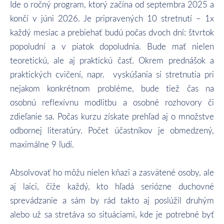
Ide o ročný program, ktorý začína od septembra 2025 a
končí v júni 2026. Je pripravených 10 stretnutí – 1x
každý mesiac a prebiehať budú počas dvoch dní: štvrtok
popoludní a v piatok dopoludnia. Bude mať nielen
teoretickú, ale aj praktickú časť. Okrem prednášok a
praktických cvičení, napr. vyskúšania si stretnutia pri
nejakom konkrétnom probléme, bude tiež čas na
osobnú reflexívnu modlitbu a osobné rozhovory či
zdieľanie sa. Počas kurzu získate prehľad aj o množstve
odbornej literatúry. Počet účastníkov je obmedzený,
maximálne 9 ľudí.
Absolvovať ho môžu nielen kňazi a zasvätené osoby, ale
aj laici, čiže každý, kto hľadá seriózne duchovné
sprevádzanie a sám by rád takto aj poslúžil druhým
alebo už sa stretáva so situáciami, kde je potrebné byť