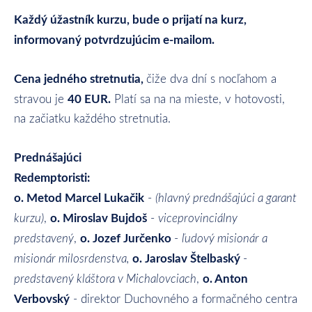
Každý úžastník kurzu, bude o prijatí na kurz,
informovaný potvrdzujúcim e-mailom.
Cena jedného stretnutia,
čiže dva dní s nocľahom a
40
EUR
.
stravou je
Platí sa na na mieste, v hotovosti,
na začiatku každého stretnutia.
Prednášajúci
Redemptoristi:
o. Metod Marcel Lukačik
-
(hlavný prednášajúci a garant
o. Miroslav Bujdoš
kurzu)
,
-
viceprovinciálny
o. Jozef Jurčenko
predstavený
,
-
ľudový misionár a
o. Jaroslav Štelbaský
misionár milosrdenstva,
-
o. Anton
predstavený kláštora v Michalovciach
,
Verbovský
- direktor Duchovného a formačného centra