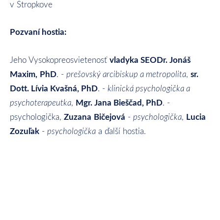
v Stropkove
Pozvaní hostia:
vladyka SEODr. Jonáš
Jeho Vysokopreosvietenosť
Maxim,
Ph
D
sr.
. -
prešovský arcibiskup a metropolita
,
Dott. Lívia Kvašná, PhD
. -
klinická psychologička a
Mgr. Jana Bieščad, PhD
psychoterapeutka
,
. -
Zuzana
Bičejová
Lucia
psychologička,
-
psychologička
,
Zozuľak
-
psychologička
a ďalší hostia.