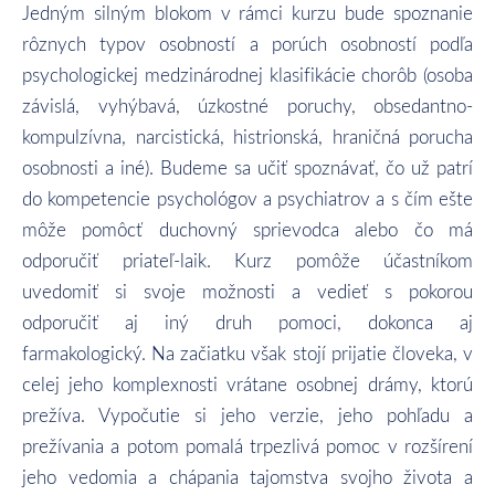
Jedným silným blokom v rámci kurzu bude spoznanie
rôznych typov osobností a porúch osobností podľa
psychologickej medzinárodnej klasifikácie chorôb (osoba
závislá, vyhýbavá, úzkostné poruchy, obsedantno-
kompulzívna, narcistická, histrionská, hraničná porucha
osobnosti a iné). Budeme sa učiť spoznávať, čo už patrí
do kompetencie psychológov a psychiatrov a s čím ešte
môže pomôcť duchovný sprievodca alebo čo má
odporučiť priateľ-laik. Kurz pomôže účastníkom
uvedomiť si svoje možnosti a vedieť s pokorou
odporučiť aj iný druh pomoci, dokonca aj
farmakologický. Na začiatku však stojí prijatie človeka, v
celej jeho komplexnosti vrátane osobnej drámy, ktorú
prežíva. Vypočutie si jeho verzie, jeho pohľadu a
prežívania a potom pomalá trpezlivá pomoc v rozšírení
jeho vedomia a chápania tajomstva svojho života a